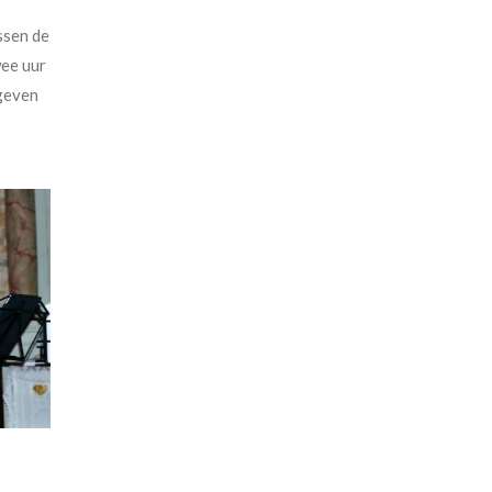
ssen de
wee uur
 geven