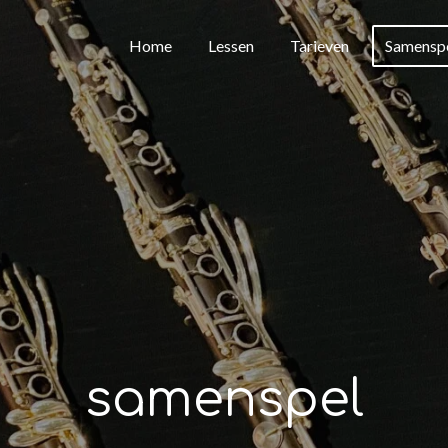
Home
Lessen
Tarieven
Samensp
samenspel