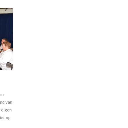
en
ind van
w eigen
iet op