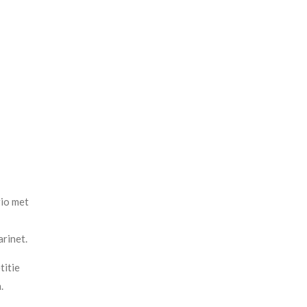
rio met
arinet.
titie
n.