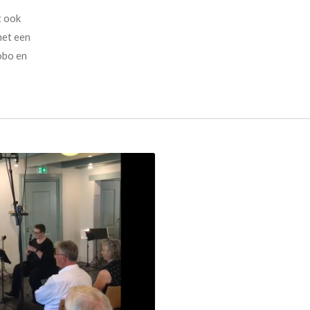
t ook
met een
obo en